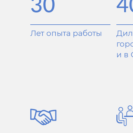
30
4
Лет опыта работы
Дил
гор
и в