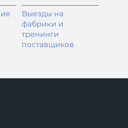
ние
Выезды на
фабрики и
тренинги
поставщиков