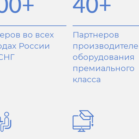
00
+
40
+
еров во всех
Партнеров
одах России
производителе
 СНГ
оборудования
премиального
класса