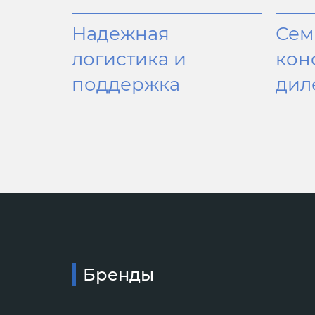
Надежная
Сем
логистика и
кон
поддержка
дил
Бренды