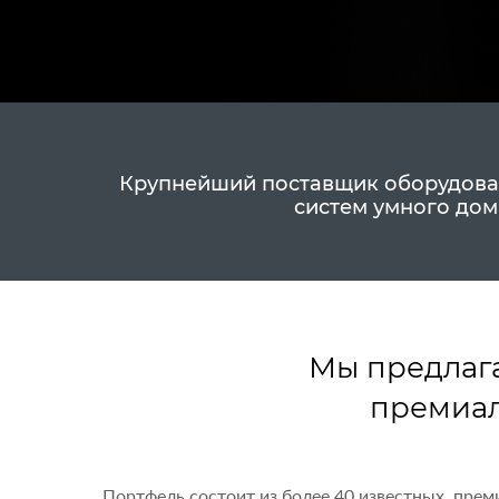
Крупнейший поставщик оборудовани
систем умного дом
Мы предлаг
премиал
Портфель состоит из более 40 известных, прем