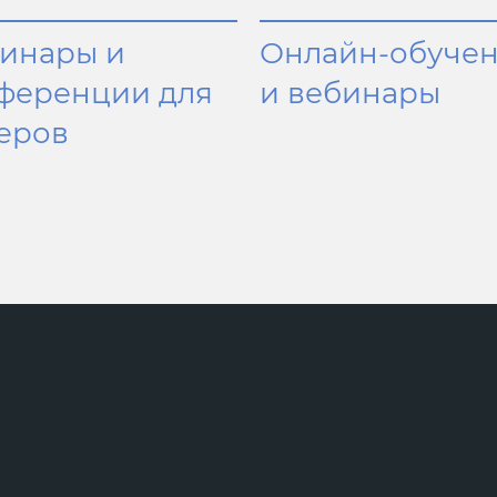
инары и
Онлайн-обуче
ференции для
и вебинары
еров