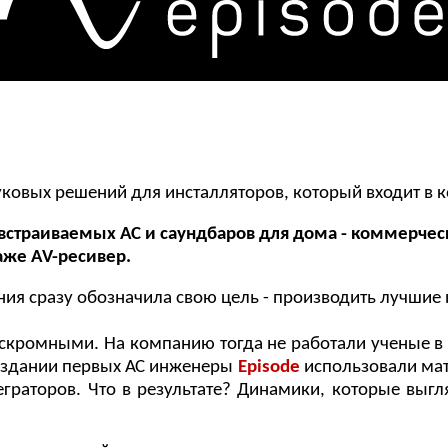
уковых решений для инсталляторов, который входит в
страиваемых АС и саундбаров для дома - коммерческа
аже AV-ресивер.
ния сразу обозначила свою цель - производить лучшие
кромными. На компанию тогда не работали ученые в б
создании первых АС инженеры
Episode
использовали мат
граторов. Что в результате? Динамики, которые выгляд