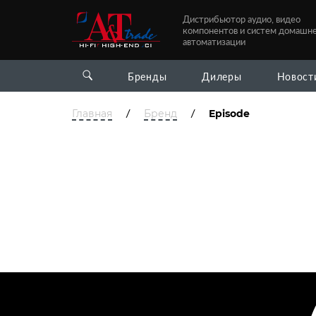
Дистрибьютор аудио, видео
компонентов и систем домашн
автоматизации
Бренды
Дилеры
Новост
/
/
Главная
Бренд
Episode