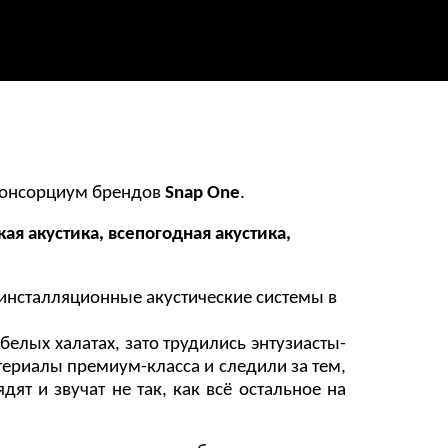
 консорциум брендов
Snap One
.
я акустика, всепогодная акустика,
 инсталляционные акустические системы в
елых халатах, зато трудились энтузиасты-
ериалы премиум-класса и следили за тем,
ят и звучат не так, как всё остальное на