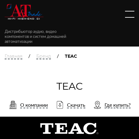
Дистрибьютор аудио, видео
компонентов и систем домашней
автоматизации
/
/
Главная
Бренд
TEAC
TEAC
О компании
Скачать
Где купить?