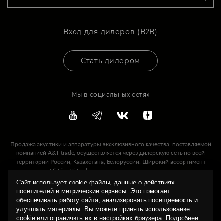
Вход для дилеров (В2В)
Стать дилером
Мы в социальных сетях
Продажа акустики и аппаратуры эксклюзивного качества, поставляемой
компанией A&T trade, осуществляется через дилерскую сеть по всей
территории России, Казахстана, Белоруссии. Широкий ассортимент
предлагаемых Hi-Fi и Hi-End акустических систем и аппаратуры, качество
ее звучания и надежность, а также высокий уровень технической
Сайт использует cookie-файлы, данные о действиях
поддержки, сервисного и гарантийного обслуживания — это то, что A&T
посетителей и метрические сервисы. Это помогает
Trade может предложить своим дилерам и покупателям.
обеспечивать работу сайта, анализировать посещаемость и
улучшать материалы. Вы можете принять использование
cookie или ограничить их в настройках браузера. Подробнее