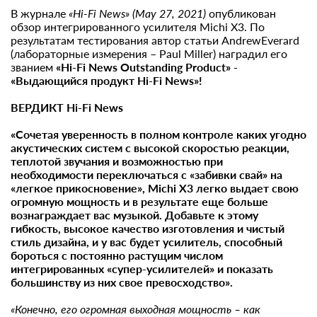
В журнале
«Hi-Fi News» (May 27, 2021)
опубликован
обзор интегрированного усилителя Michi X3. По
результатам тестирования автор статьи AndrewEverard
(лабораторные измерения – Paul Miller) наградил его
званием
«Hi-Fi News Outstanding Product» -
«Выдающийся продукт Hi-Fi News»!
ВЕРДИКТ Hi-Fi News
«Сочетая уверенность в полном контроле каких угодно
акустических систем с высокой скоростью реакции,
теплотой звучания и возможностью при
необходимости переключаться с «забивки свай» на
«легкое прикосновение», Michi X3 легко выдает свою
огромную мощность и в результате еще больше
вознаграждает вас музыкой. Добавьте к этому
гибкость, высокое качество изготовления и чистый
стиль дизайна, и у вас будет усилитель, способный
бороться с постоянно растущим числом
интегрированных «супер-усилителей» и показать
большинству из них свое превосходство».
«Конечно, его огромная выходная мощность – как