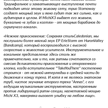
Триумфальное и захватывающее выступление почти
подводит итог этому живому сету, трио Stornoway
создает мощный звук и явно гудит так же сильно, как и
аудитория в целом. И MichiX3 выдает его живьем,
буквально «в зубах и когтях» - от мощных барабанов до
скрипучего вокала».
«Нежное прикосновение: Сохраняя стильCaledonian, мы
послушали более мягкий звук EP ErieStorm от HuronValley
(Bandcamp), который воспроизводился с высокой
скоростью и живостью усилителя. Инструментальное и
вокальное представление здесь столь же
примечательно, как и то, как ритмы сочетаются со
смесью деликатности прикосновения и откровенного
хлопка, когда вступительное "'TakeYouThere" постепенно
строится - от нежной интерлюдии в средней части до
движения к концу трека. И хотя я не являюсь знатоком
труб, чистое звучание второго трека "Annas", с его
ведущим музыкальным инструментом, настроенным
против лидирующей ритм-секции, нагнетаемой мощью
Michi X3, наверняка вызовет улыбку на любом лице».