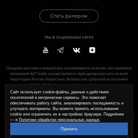
Стать дилером
Мы в социальных сетях
Продажа акустики и аппаратуры эксклюзивного качества, поставляемой
компанией A&T trade, осуществляется через дилерскую сеть по всей
территории России, Казахстана, Белоруссии. Широкий ассортимент
предлагаемых Hi-Fi и Hi-End акустических систем и аппаратуры, качество
ее звучания и надежность, а также высокий уровень технической
Сайт использует cookie-файлы, данные о действиях
поддержки, сервисного и гарантийного обслуживания — это то, что A&T
посетителей и метрические сервисы. Это помогает
Trade может предложить своим дилерам и покупателям.
обеспечивать работу сайта, анализировать посещаемость и
улучшать материалы. Вы можете принять использование
cookie или ограничить их в настройках браузера. Подробнее
— в
Политике обработки персональных данных
.
Все права защищены, копирование материалов только с разрешения
администрации сайта.© A&T trade, 2025
Принять
Политика в отношении обработки персональных данных