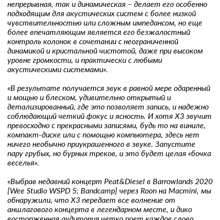
непрерывная, так и динамическая – делает его особенно
подходящим для акустических систем с более низкой
чувствительностью или сложным импедансом, но еще
более впечатляющим является его безжалостный
контроль колонок в сочетании с неограниченной
динамикой и кристальной чистотой, даже при высоком
уровне громкости, и практически с любыми
акустическими системами».
«В результате получается звук в равной мере одаренный
и мощью и блеском, удивительно открытый и
детализированный, где это позволяет запись, и надежно
соблюдающий четкий фокус и ясность. И хотя X3 звучит
превосходно с прекрасными записями, будь то на виниле,
компакт-диске или с помощью компьютера, здесь нет
ничего необычно приукрашенного в звуке. Запустите
пару грубых, но бурных треков, и это будет целая «бочка
веселья».
«Выбрав недавний концерт Peat&Diesel в Barrowlands 2020
[Wee Studio WSPD 5; Bandcamp] через Roon на Macmini, мы
обнаружили, что X3 передает все волнение от
аншлагового концерта в легендарном месте, и дико
восторженная аудитория четко поет каждое слово.