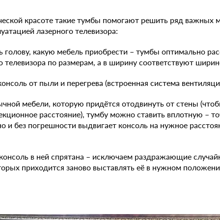
ческой красоте такие тумбы помогают решить ряд важных 
луатацией лазерного телевизора:
ь голову, какую мебель приобрести – тумбы оптимально ра
о телевизора по размерам, а в ширину соответствуют ширине
консоль от пыли и перегрева (встроенная система вентиляци
бычной мебели, которую придётся отодвинуть от стены (что
кционное расстояние), тумбу можно ставить вплотную – т
о и без погрешности выдвигает консоль на нужное расстоя
 консоль в ней спрятана – исключаем раздражающие случай
оторых приходится заново выставлять её в нужном положени