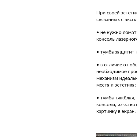
При своей эстети
связанных с эксп
• не нужно ломат
консоль лазерног
• тумба защитит 
• в отличие от о
необходимое прое
механизм идеальн
места и эстетика;
• тумба тяжёлая,
консоли, из-за к
картинку в экран.