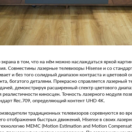
экрана в том, что на нём можно наслаждаться яркой карти
ия. Совместимы лазерные телевизоры Hisense и со станда
вает и без того солидный диапазон контраста и цветовой о
нта, богатого деталями. Прекрасно справляется лазерный те
дачей, демонстрируя расширенный спектр цветового диапа
 реалистичности киносцен. Точность лазерного модуля поз
ндарт Rec.709, определяющий контент UHD 4K.
роизводители традиционных телевизоров соревнуются во вр
го отображения быстрых движений, Hisense в своих лазерн
 технологию MEMC (Motion Estimation and Motion Compensati