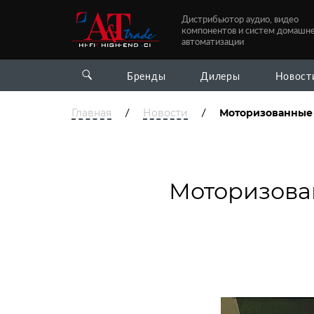
Дистрибьютор аудио, видео
компонентов и систем домашн
автоматизации
Бренды
Дилеры
Новост
/
/
Главная
Новости
Моторизованные 
Моторизова