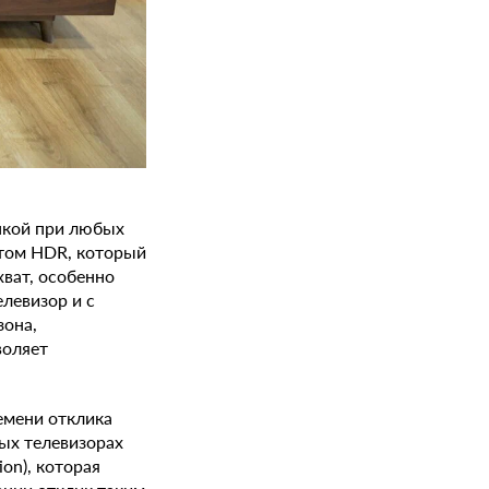
нкой при любых
ртом HDR, который
хват, особенно
левизор и с
зона,
воляет
емени отклика
ых телевизорах
on), которая