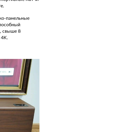
е.
ско-панельные
способный
, свыше 8
 4K.