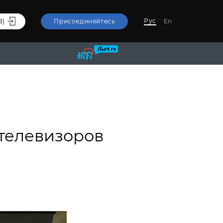
Рус
В)
Присоединяйтесь
En
телевизоров