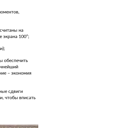
моментов,
ссчитаны на
 экрана 100”;
и);
бы обеспечить
очнейший
ние – экономия
ные сдвиги
и, чтобы вписать