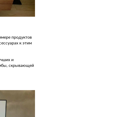
имере продуктов
сессуарах к этим
учших и
умбы, скрывающей