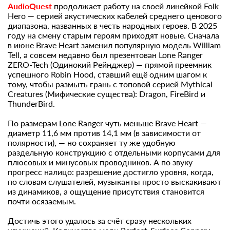
AudioQuest
продолжает работу на своей линейкой Folk
Hero — серией акустических кабелей среднего ценового
диапазона, названных в честь народных героев. В 2025
году на смену старым героям приходят новые. Сначала
в июне Brave Heart заменил популярную модель William
Tell, а совсем недавно был презентован Lone Ranger
ZERO-Tech (Одинокий Рейнджер) — прямой преемник
успешного Robin Hood, ставший ещё одним шагом к
тому, чтобы размыть грань с топовой серией Mythical
Creatures (Мифические существа): Dragon, FireBird и
ThunderBird.
По размерам Lone Ranger чуть меньше Brave Heart —
диаметр 11,6 мм против 14,1 мм (в зависимости от
полярности), — но сохраняет ту же удобную
раздельную конструкцию с отдельными корпусами для
плюсовых и минусовых проводников. А по звуку
прогресс налицо: разрешение достигло уровня, когда,
по словам слушателей, музыканты просто выскакивают
из динамиков, а ощущение присутствия становится
почти осязаемым.
Достичь этого удалось за счёт сразу нескольких