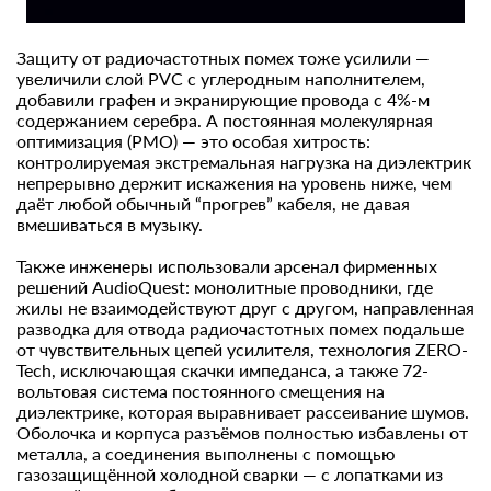
Защиту от радиочастотных помех тоже усилили —
увеличили слой PVC с углеродным наполнителем,
добавили графен и экранирующие провода с 4%-м
содержанием серебра. А постоянная молекулярная
оптимизация (PMO) — это особая хитрость:
контролируемая экстремальная нагрузка на диэлектрик
непрерывно держит искажения на уровень ниже, чем
даёт любой обычный “прогрев” кабеля, не давая
вмешиваться в музыку.
Также инженеры использовали арсенал фирменных
решений AudioQuest: монолитные проводники, где
жилы не взаимодействуют друг с другом, направленная
разводка для отвода радиочастотных помех подальше
от чувствительных цепей усилителя, технология ZERO-
Tech, исключающая скачки импеданса, а также 72-
вольтовая система постоянного смещения на
диэлектрике, которая выравнивает рассеивание шумов.
Оболочка и корпуса разъёмов полностью избавлены от
металла, а соединения выполнены с помощью
газозащищённой холодной сварки — с лопатками из