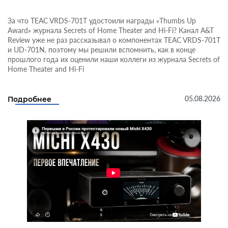
За что TEAC VRDS-701T удостоили награды «Thumbs Up
Award» журнала Secrets of Home Theater and Hi-Fi? Канал A&T
Review уже не раз рассказывал о компонентах TEAC VRDS-701T
и UD-701N, поэтому мы решили вспомнить, как в конце
прошлого года их оценили наши коллеги из журнала Secrets of
Home Theater and Hi-Fi
05.08.2026
Подробнее