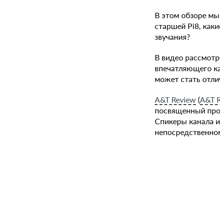
В этом обзоре мы
старшей Pi8, каки
звучания?
В видео рассмотр
впечатляющего ка
может стать отли
A&T Review
(
A&T 
посвященный про
Спикеры канала и
непосредственном