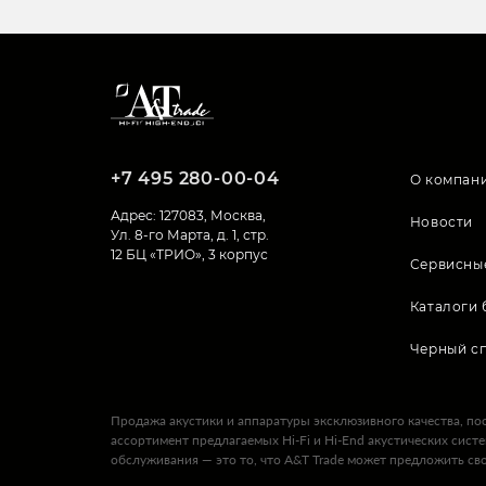
+7 495 280-00-04
О компан
Адрес: 127083, Москва,
Новости
Ул. 8-го Марта, д. 1, стр.
12 БЦ «ТРИО», 3 корпус
Сервисны
Каталоги 
Черный с
Продажа акустики и аппаратуры эксклюзивного качества, по
ассортимент предлагаемых Hi-Fi и Hi-End акустических сист
обслуживания — это то, что A&T Trade может предложить св