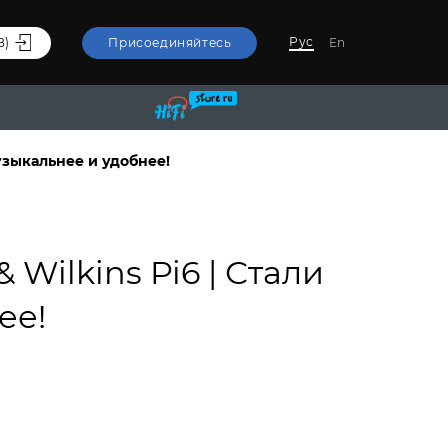
Рус
В)
Присоединяйтесь
En
узыкальнее и удобнее!
ilkins Pi6 | Стали
ее!