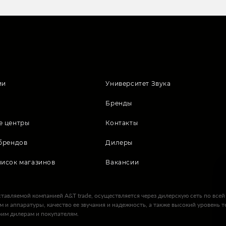
ии
Университет Звука
Бренды
е центры
Контакты
брендов
Дилеры
писок магазинов
Вакансии
ставляемой компанией A&T trade, осуществляется через дилерскую сеть по все
ем и аппаратуры, качество ее звучания и надежность, а также высокий уровень
оим дилерам и покупателям.