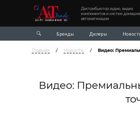
Дистрибьютор аудио, видео
компонентов и систем домашн
автоматизации
Бренды
Дилеры
Новост
/
/
Главная
Новости
Видео: Премиальн
Видео: Премиальны
то