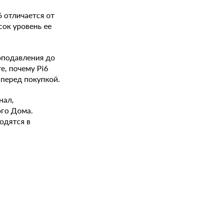
6 отличается от
сок уровень ее
оподавления до
е, почему Pi6
 перед покупкой.
нал,
го Дома.
одятся в