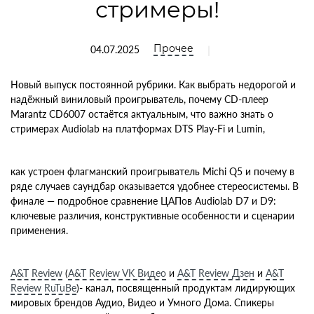
стримеры!
Прочее
|
04.07.2025
Новый выпуск постоянной рубрики. Как выбрать недорогой и
надёжный виниловый проигрыватель, почему CD-плеер
Marantz CD6007 остаётся актуальным, что важно знать о
стримерах Audiolab на платформах DTS Play-Fi и Lumin,
как устроен флагманский проигрыватель Michi Q5 и почему в
ряде случаев саундбар оказывается удобнее стереосистемы. В
финале — подробное сравнение ЦАПов Audiolab D7 и D9:
ключевые различия, конструктивные особенности и сценарии
применения.
A&T Review
(
A&T Review VK Видео
и
A&T Review Дзен
и
A&T
Review RuTuBe
)-
канал, посвященный продуктам лидирующих
мировых брендов Аудио, Видео и Умного Дома. Спикеры