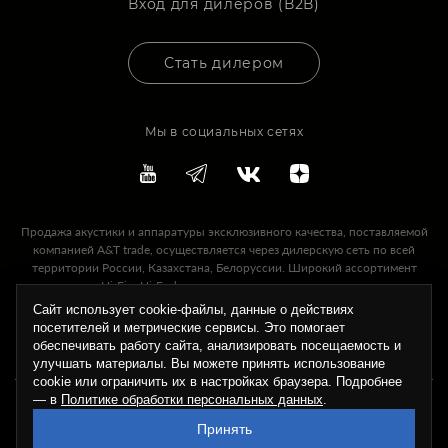
Вход для дилеров (В2В)
Стать дилером
Мы в социальных сетях
Продажа акустики и аппаратуры эксклюзивного качества, поставляемой
компанией A&T trade, осуществляется через дилерскую сеть по всей
территории России, Казахстана, Белоруссии. Широкий ассортимент
предлагаемых Hi-Fi и Hi-End акустических систем и аппаратуры, качество
ее звучания и надежность, а также высокий уровень технической
Сайт использует cookie-файлы, данные о действиях
поддержки, сервисного и гарантийного обслуживания — это то, что A&T
посетителей и метрические сервисы. Это помогает
Trade может предложить своим дилерам и покупателям.
обеспечивать работу сайта, анализировать посещаемость и
улучшать материалы. Вы можете принять использование
cookie или ограничить их в настройках браузера. Подробнее
— в
Политике обработки персональных данных
.
Все права защищены, копирование материалов только с разрешения
администрации сайта.© A&T trade, 2025
Принять
Политика в отношении обработки персональных данных