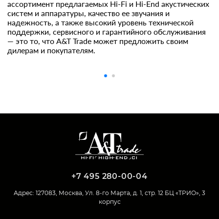
ассортимент предлагаемых Hi-Fi и Hi-End акустических
М
систем и аппаратуры, качество ее звучания и
надежность, а также высокий уровень технической
поддержки, сервисного и гарантийного обслуживания
— это то, что A&T Trade может предложить своим
дилерам и покупателям.
+7 495 280-00-04
Адрес: 127083, Москва, Ул. 8-го Марта, д. 1, стр. 12 БЦ «ТРИО», 3
корпус